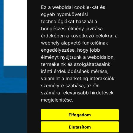
Ez a weboldal cookie-kat és
egyéb nyomkövetési
technológiákat használ a
böngészési élmény javítása
érdekében a következő célokra:
a
webhely alapvető funkcióinak
engedélyezése
,
hogy jobb
élményt nyújtsunk a weboldalon
,
termékeink és szolgáltatásaink
iránti érdeklődésének mérése,
Gyulai májas
valamint a marketing interakciók
személyre szabása
,
az Ön
számára relevánsabb hirdetések
megjelenítése
.
Allergének
Adatvédelem
Elfogadom
Cégadatok
Kapcsolat
Elutasítom
Állásajánlatok