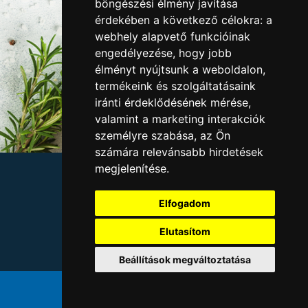
böngészési élmény javítása
érdekében a következő célokra:
a
webhely alapvető funkcióinak
engedélyezése
,
hogy jobb
élményt nyújtsunk a weboldalon
,
termékeink és szolgáltatásaink
iránti érdeklődésének mérése,
valamint a marketing interakciók
személyre szabása
,
az Ön
számára relevánsabb hirdetések
megjelenítése
.
Allergének
Adatvédelem
Elfogadom
Cégadatok
Kapcsolat
Elutasítom
Állásajánlatok
Étlap
Beállítások megváltoztatása
© Gyulahús Kft. 2025.