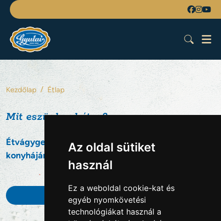
Kezdőlap
Étlap
Mit eszünk a héten?
Étvágygerjesztő fogásokból nincs hiány a Gyulahús
Az oldal sütiket
konyháján!
használ
Ez a weboldal cookie-kat és
2026. AUGUSZTUS
egyéb nyomkövetési
technológiákat használ a