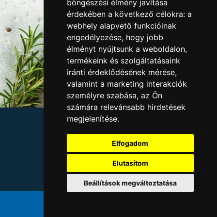
böngészési élmény javítása
érdekében a következő célokra:
a
webhely alapvető funkcióinak
engedélyezése
,
hogy jobb
élményt nyújtsunk a weboldalon
,
termékeink és szolgáltatásaink
iránti érdeklődésének mérése,
valamint a marketing interakciók
személyre szabása
,
az Ön
számára relevánsabb hirdetések
megjelenítése
.
Allergének
Adatvédelem
Elfogadom
Cégadatok
Kapcsolat
Elutasítom
Állásajánlatok
Étlap
Beállítások megváltoztatása
© Gyulahús Kft. 2025.