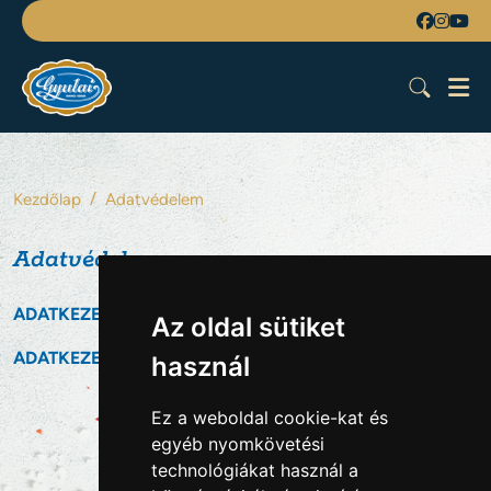
Kezdőlap
Adatvédelem
Adatvédelem
ADATKEZELÉSI-TÁJÉKOZTATÓ Munkavállaló-toborzás
Az oldal sütiket
ADATKEZELÉSI-TÁJÉKOZTATÓ
használ
Ez a weboldal cookie-kat és
egyéb nyomkövetési
technológiákat használ a